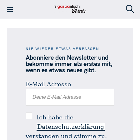
S
k
S
's Gasparitsch
i
e
Blättle – Die
a
p
r
Stadtteilzeitung
t
c
in Stuttgart-Ost
h
o
NIE WIEDER ETWAS VERPASSEN
c
Abonniere den Newsletter und
o
bekomme immer als erstes mit,
n
wenn es etwas neues gibt.
t
e
E-Mail Adresse:
n
t
Ich habe die
Datenschutzerklärung
verstanden und stimme zu.