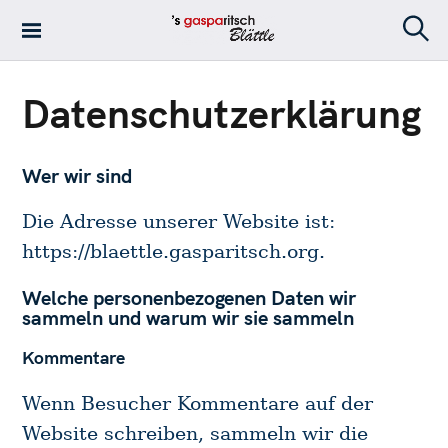
S
k
S
's Gasparitsch
i
e
Blättle – Die
a
p
r
Datenschutzerklärung
Stadtteilzeitung
t
c
in Stuttgart-Ost
h
o
c
Wer wir sind
o
n
Die Adresse unserer Website ist:
t
https://blaettle.gasparitsch.org.
e
n
Welche personenbezogenen Daten wir
t
sammeln und warum wir sie sammeln
Kommentare
Wenn Besucher Kommentare auf der
Website schreiben, sammeln wir die