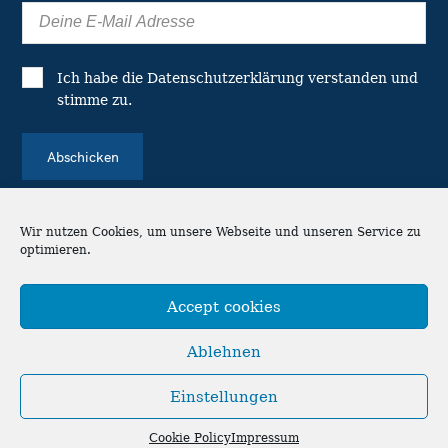
Ich habe die
Datenschutzerklärung
verstanden und
stimme zu.
Wir nutzen Cookies, um unsere Webseite und unseren Service zu
optimieren.
© 2026 's Gasparitsch Blättle - Die
Stadtteilzeitung in Stuttgart-Ost.
Accept cookies
Theme: Felt by
Pixelgrade
.
Ablehnen
Impressum
Datenschutzerklärung
Cookie Policy (EU)
Einstellungen
F
T
I
Y
a
w
n
o
Cookie Policy
Impressum
c
i
s
u