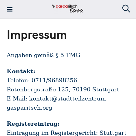
S
k
S
's Gasparitsch
i
e
Blättle – Die
a
p
r
Impressum
Stadtteilzeitung
t
c
in Stuttgart-Ost
h
o
c
Angaben gemäß § 5 TMG
o
n
Kontakt:
t
e
Telefon: 0711/96898256
n
Rotenbergstraße 125, 70190 Stuttgart
t
E-Mail: kontakt@stadtteilzentrum-
gasparitsch.org
Registereintrag:
Eintragung im Registergericht: Stuttgart