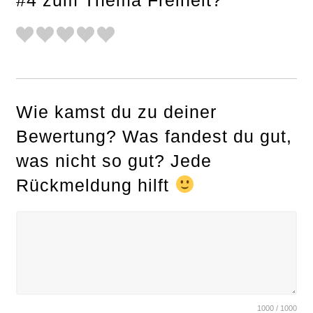
r
c
h
f
o
r
Wie kamst du zu deiner
:
Bewertung? Was fandest du gut,
was nicht so gut? Jede
Rückmeldung hilft
1000 / 1000