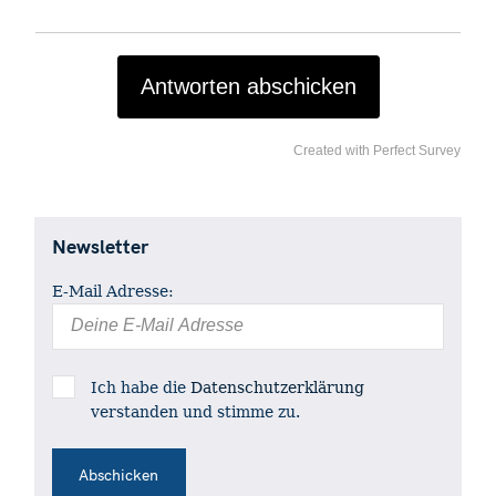
Antworten abschicken
Created with Perfect Survey
S
e
a
Newsletter
r
c
E-Mail Adresse:
h
f
o
Ich habe die
Datenschutzerklärung
r
verstanden und stimme zu.
: