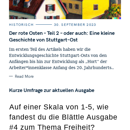
C
HISTORISCH
30. SEPTEMBER 2023
A
T
Der rote Osten – Teil 2 – oder auch: Eine kleine
E
Geschichte von Stuttgart-Ost
G
O
R
Im ersten Teil des Artikels haben wir die
I
E
Entwicklungsgeschichte Stuttgart-Osts von den
S
Anfängen bis hin zur Entwicklung als „Hort“ der
Arbeiter*innenklasse Anfang des 20. Jahrhunderts..
Read More
Kurze Umfrage zur aktuellen Ausgabe
Auf einer Skala von 1-5, wie
fandest du die Blättle Ausgabe
#4 zum Thema Freiheit?