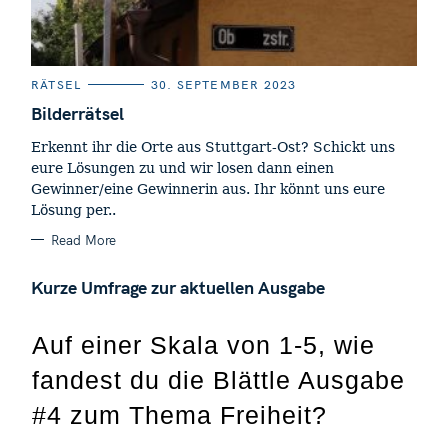
C
RÄTSEL
30. SEPTEMBER 2023
A
T
Bilderrätsel
E
G
Erkennt ihr die Orte aus Stuttgart-Ost? Schickt uns
O
R
eure Lösungen zu und wir losen dann einen
I
E
Gewinner/eine Gewinnerin aus. Ihr könnt uns eure
S
Lösung per..
Read More
Kurze Umfrage zur aktuellen Ausgabe
Auf einer Skala von 1-5, wie
fandest du die Blättle Ausgabe
#4 zum Thema Freiheit?