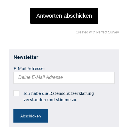
Antworten abschicken
Created with Perfect Survey
S
e
Newsletter
a
r
E-Mail Adresse:
c
h
f
o
Ich habe die
Datenschutzerklärung
r
verstanden und stimme zu.
: