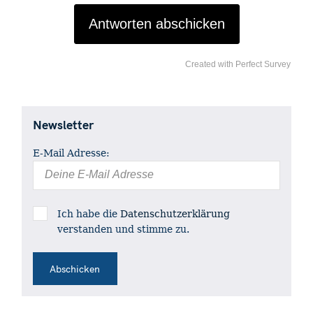
Antworten abschicken
Created with Perfect Survey
S
e
Newsletter
a
r
E-Mail Adresse:
c
h
f
Ich habe die
Datenschutzerklärung
o
verstanden und stimme zu.
r
: