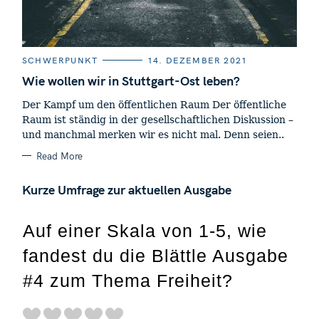
C
SCHWERPUNKT
14. DEZEMBER 2021
A
T
Wie wollen wir in Stuttgart-Ost leben?
E
G
Der Kampf um den öffentlichen Raum Der öffentliche
O
R
Raum ist ständig in der gesellschaftlichen Diskussion –
I
E
und manchmal merken wir es nicht mal. Denn seien..
S
Read More
Kurze Umfrage zur aktuellen Ausgabe
Auf einer Skala von 1-5, wie
fandest du die Blättle Ausgabe
#4 zum Thema Freiheit?