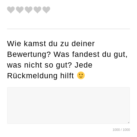
Wie kamst du zu deiner
Bewertung? Was fandest du gut,
was nicht so gut? Jede
Rückmeldung hilft
S
e
1000 / 1000
a