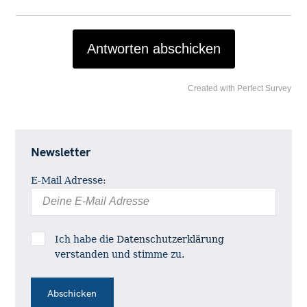
r
c
h
Antworten abschicken
f
o
Created with Perfect Survey
r
:
Newsletter
E-Mail Adresse:
Ich habe die
Datenschutzerklärung
verstanden und stimme zu.