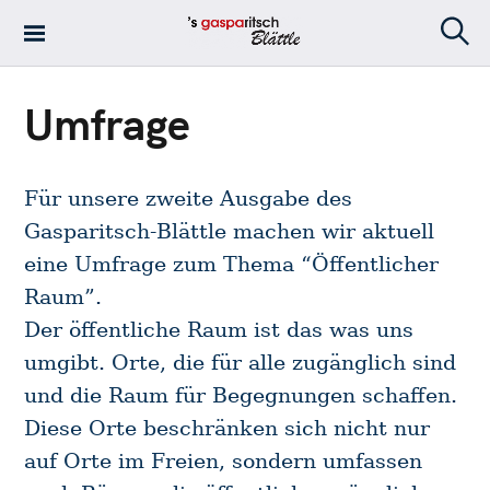
S
k
S
's Gasparitsch
i
e
Blättle – Die
a
p
r
Umfrage
Stadtteilzeitung
t
c
in Stuttgart-Ost
h
o
c
Für unsere zweite Ausgabe des
o
Gasparitsch-Blättle machen wir aktuell
n
t
eine Umfrage zum Thema “Öffentlicher
e
Raum”.
n
Der öffentliche Raum ist das was uns
t
umgibt. Orte, die für alle zugänglich sind
und die Raum für Begegnungen schaffen.
Diese Orte beschränken sich nicht nur
auf Orte im Freien, sondern umfassen