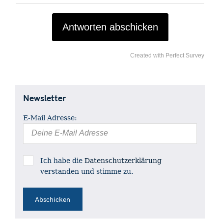
Antworten abschicken
Created with Perfect Survey
S
e
Newsletter
a
r
E-Mail Adresse:
c
h
f
o
Ich habe die
Datenschutzerklärung
r
verstanden und stimme zu.
: