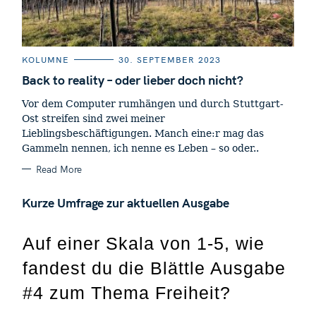
C
KOLUMNE
30. SEPTEMBER 2023
A
T
Back to reality – oder lieber doch nicht?
E
G
Vor dem Computer rumhängen und durch Stuttgart-
O
R
Ost streifen sind zwei meiner
I
E
Lieblingsbeschäftigungen. Manch eine:r mag das
S
Gammeln nennen, ich nenne es Leben – so oder..
Read More
Kurze Umfrage zur aktuellen Ausgabe
Auf einer Skala von 1-5, wie
fandest du die Blättle Ausgabe
#4 zum Thema Freiheit?