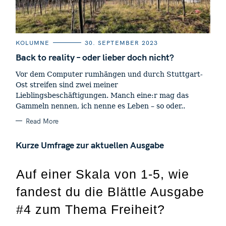
C
KOLUMNE
30. SEPTEMBER 2023
A
T
Back to reality – oder lieber doch nicht?
E
G
Vor dem Computer rumhängen und durch Stuttgart-
O
R
Ost streifen sind zwei meiner
I
E
Lieblingsbeschäftigungen. Manch eine:r mag das
S
Gammeln nennen, ich nenne es Leben – so oder..
Read More
Kurze Umfrage zur aktuellen Ausgabe
Auf einer Skala von 1-5, wie
fandest du die Blättle Ausgabe
#4 zum Thema Freiheit?