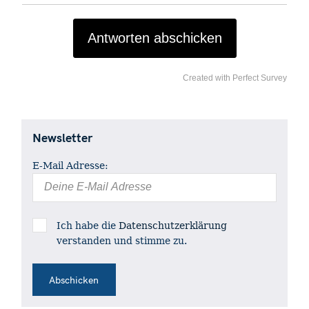
Antworten abschicken
Created with Perfect Survey
S
e
Newsletter
a
r
E-Mail Adresse:
c
h
f
o
Ich habe die
Datenschutzerklärung
r
verstanden und stimme zu.
: