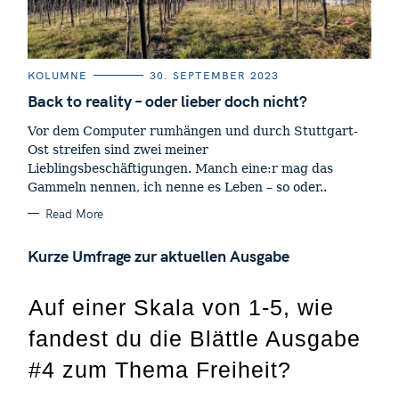
C
KOLUMNE
30. SEPTEMBER 2023
A
T
Back to reality – oder lieber doch nicht?
E
G
Vor dem Computer rumhängen und durch Stuttgart-
O
R
Ost streifen sind zwei meiner
I
E
Lieblingsbeschäftigungen. Manch eine:r mag das
S
Gammeln nennen, ich nenne es Leben – so oder..
Read More
Kurze Umfrage zur aktuellen Ausgabe
Auf einer Skala von 1-5, wie
fandest du die Blättle Ausgabe
#4 zum Thema Freiheit?