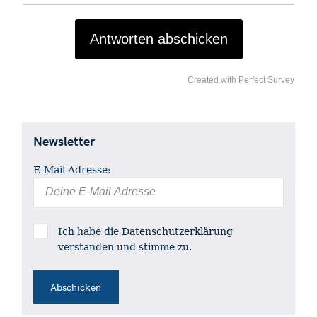
Antworten abschicken
Created with Perfect Survey
S
e
Newsletter
a
r
E-Mail Adresse:
c
h
f
o
Ich habe die
Datenschutzerklärung
r
verstanden und stimme zu.
: