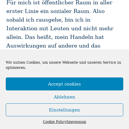
Für mich ist öffentlicher Raum in aller
erster Linie ein sozialer Raum. Also
sobald ich rausgehe, bin ich in
Interaktion mit Leuten und nicht mehr
allein. Das heißt, mein Handeln hat
Auswirkungen auf andere und das
Handeln der anderen hat Auswirkungen
auf mich. Werden wir uns dessen alle ein
Wir nutzen Cookies, um unsere Webseite und unseren Service zu
optimieren.
bisschen bewusster, dann könnten wir es
uns, glaube ich, ein bisschen gemütlicher
Accept cookies
machen. Dann könnte der Weg zur Arbeit
netter sein als er ist, wenn wir nicht alle
Ablehnen
in der Bahn so tun würden, als würden
Einstellungen
wir einander einfach nicht bemerken. Ich
Cookie Policy
Impressum
glaube, das entscheidende für mich am