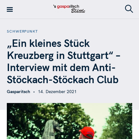
S
k
S
's Gasparitsch
i
e
Blättle – Die
a
p
r
Stadtteilzeitung
SCHWERPUNKT
t
c
in Stuttgart-Ost
„Ein kleines Stück
h
o
c
Kreuzberg in Stuttgart“ –
o
Interview mit dem Anti-
n
t
Stöckach-Stöckach Club
e
n
Gasparitsch
14. Dezember 2021
t